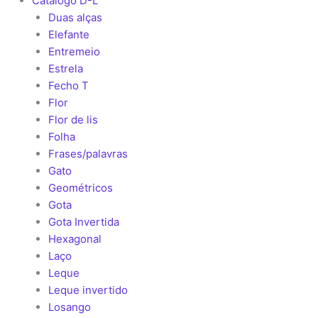
Catálogo D-L
Duas alças
Elefante
Entremeio
Estrela
Fecho T
Flor
Flor de lis
Folha
Frases/palavras
Gato
Geométricos
Gota
Gota Invertida
Hexagonal
Laço
Leque
Leque invertido
Losango