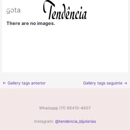
Ir
gota
para
o
conteúdo
There are no images.
←
Gallery tags anterior
Gallery tags seguinte
→
Whatsapp (11) 96410-4607
Instagram:
@tendencia_bijuterias