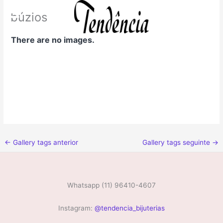
Ir
búzios
para
o
conteúdo
There are no images.
←
Gallery tags anterior
Gallery tags seguinte
→
Whatsapp (11) 96410-4607
Instagram:
@tendencia_bijuterias