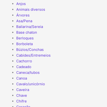
Anjos
Animais diversos
Árvores
Asa/Pena
Bailarina/Sereia
Base chaton
Berloques
Borboleta
Búzios/Conchas
Cabides/Entremeios
Cachorro
Cadeado
Caneca/tubos
Canoa
Cavalo/unicórnio
Caveira
Chave
Chifre
Coração