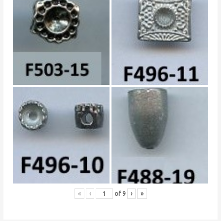
«
‹
of
9
›
»