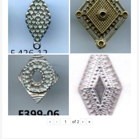
«
‹
of
2
›
»