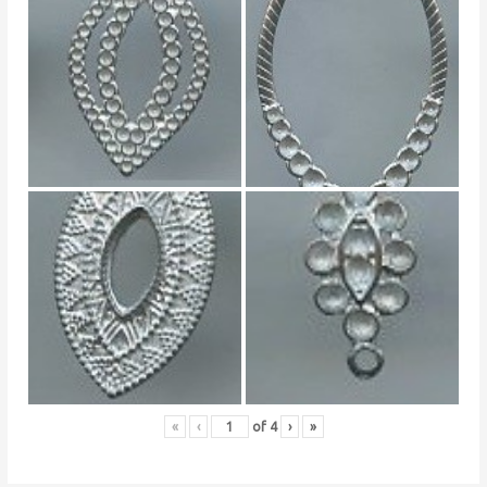
«
‹
of
4
›
»