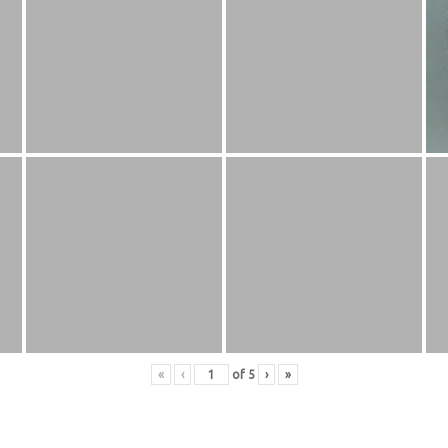
«
‹
of
5
›
»