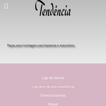
Ir
para
o
conteúdo
Peças para montagem para bijuterias e acessórios
Loja de fábrica
Liga leve de alta resistência
Diversos banhos
Níquel