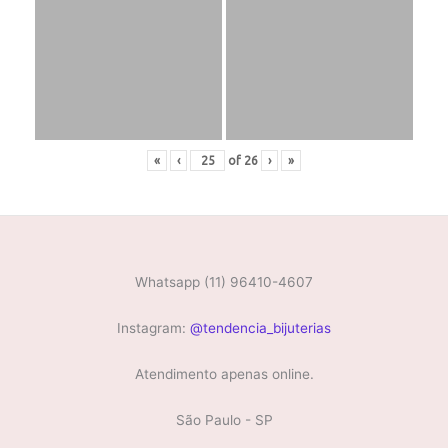
«
‹
of
26
›
»
Whatsapp (11) 96410-4607
Instagram:
@tendencia_bijuterias
Atendimento apenas online.
São Paulo - SP