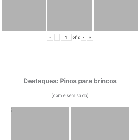
«
‹
of
2
›
»
Destaques: Pinos para brincos
(com e sem saída)